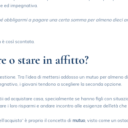
te ed impegnativa.
é obbligarmi a pagare una certa somma per almeno dieci a
n è così scontata.
 o stare in affitto?
stione. Tra l’idea di mettersi addosso un mutuo per almeno die
nativo, i giovani tendono a scegliere la seconda opzione.
ii ad acquistare casa, specialmente se hanno figli con situazio
re i loro risparmi e andare incontro alle esigenze dell’età che
ll’acquisto“ è proprio il concetto di
mutuo
, visto come un osta